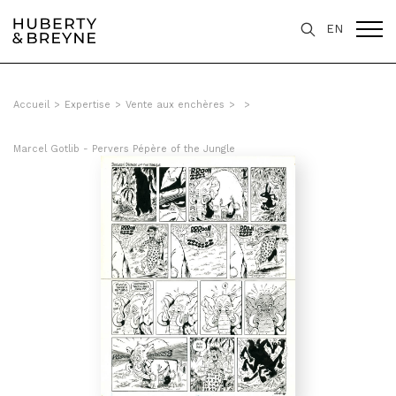
EN
Accueil
>
Expertise
>
Vente aux enchères
>
>
Marcel Gotlib - Pervers Pépère of the Jungle