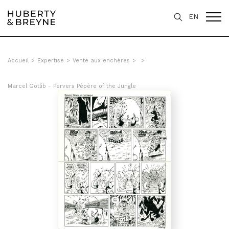
EN
Accueil
>
Expertise
>
Vente aux enchères
>
>
Marcel Gotlib - Pervers Pépère of the Jungle