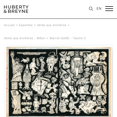
EN
Accueil
>
Expertise
>
Vente aux enchères
>
Vente aux enchères - Millon
>
Marcel Gotlib - Taume 2