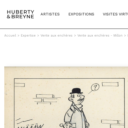
ARTISTES
EXPOSITIONS
VISITES VIR
Accueil
>
Expertise
>
Vente aux enchères
>
Vente aux enchères - Millon
>