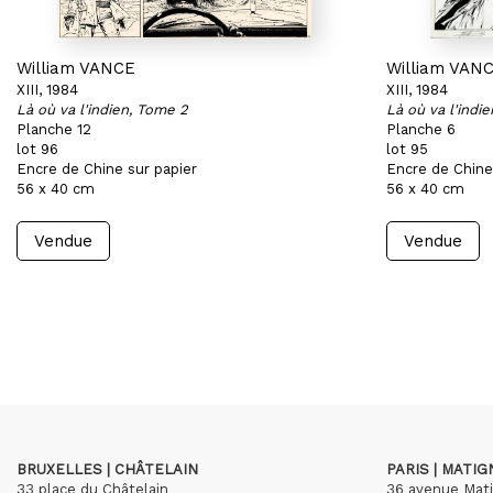
William VANCE
William VAN
XIII, 1984
XIII, 1984
Là où va l'indien, Tome 2
Là où va l'indi
Planche 12
Planche 6
lot 96
lot 95
Encre de Chine sur papier
Encre de Chine
56 x 40 cm
56 x 40 cm
Vendue
Vendue
BRUXELLES | CHÂTELAIN
PARIS | MATI
33 place du Châtelain
36 avenue Mat