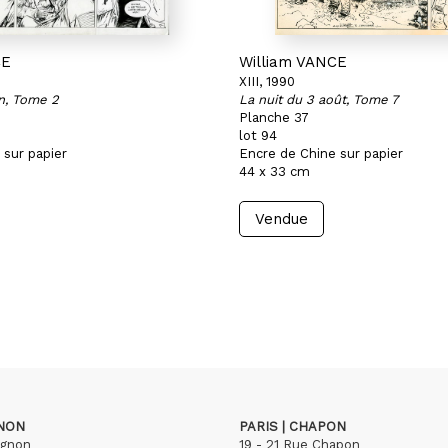
CE
William VANCE
XIII, 1990
en, Tome 2
La nuit du 3 août, Tome 7
Planche 37
lot 94
 sur papier
Encre de Chine sur papier
44 x 33 cm
Vendue
GNON
PARIS | CHAPON
ignon
19 - 21 Rue Chapon