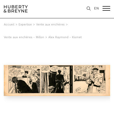
EN
Accueil
>
Expertise
>
Vente aux enchères
>
Vente aux enchères - Millon
>
Alex Raymond - Kismet