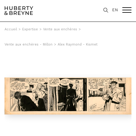
EN
Accueil
>
Expertise
>
Vente aux enchères
>
Vente aux enchères - Millon
>
Alex Raymond - Kismet