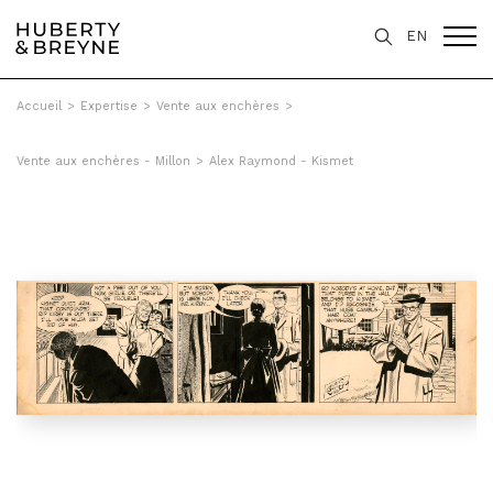
EN
Accueil
>
Expertise
>
Vente aux enchères
>
Vente aux enchères - Millon
>
Alex Raymond - Kismet