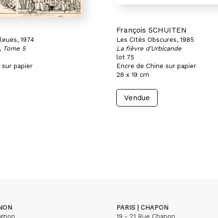
François SCHUITEN
leues, 1974
Les Cités Obscures, 1985
, Tome 5
La fièvre d'Urbicande
lot 75
 sur papier
Encre de Chine sur papier
28 x 19 cm
Vendue
GNON
PARIS | CHAPON
ignon
19 - 21 Rue Chapon