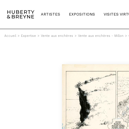
ARTISTES
EXPOSITIONS
VISITES VIR
Accueil
>
Expertise
>
Vente aux enchères
>
Vente aux enchères - Millon
>