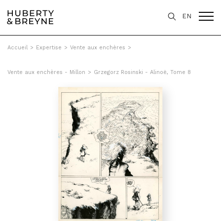
EN
Accueil
>
Expertise
>
Vente aux enchères
>
Vente aux enchères - Millon
>
Grzegorz Rosinski - Alinoë, Tome 8