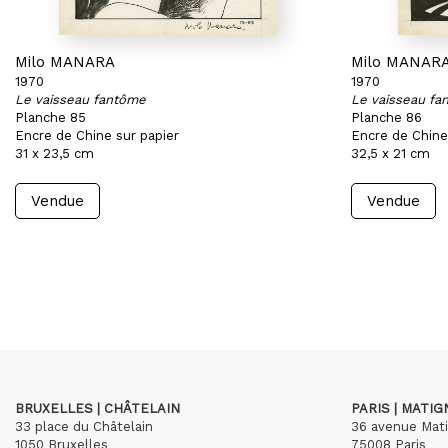
Milo MANARA
Milo MANAR
1970
1970
Le vaisseau fantôme
Le vaisseau fa
Planche 85
Planche 86
Encre de Chine sur papier
Encre de Chine
31 x 23,5 cm
32,5 x 21 cm
Vendue
Vendue
BRUXELLES | CHÂTELAIN
PARIS | MATI
33 place du Châtelain
36 avenue Mat
1050 Bruxelles
75008 Paris