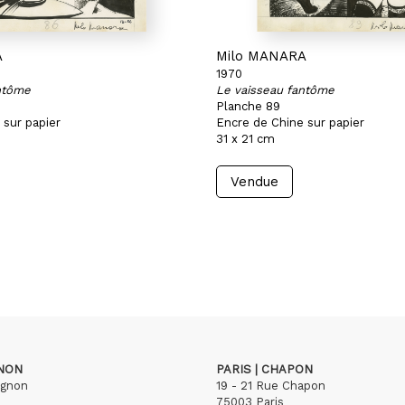
A
Milo MANARA
1970
ntôme
Le vaisseau fantôme
Planche 89
 sur papier
Encre de Chine sur papier
31 x 21 cm
Vendue
GNON
PARIS | CHAPON
ignon
19 - 21 Rue Chapon
75003 Paris