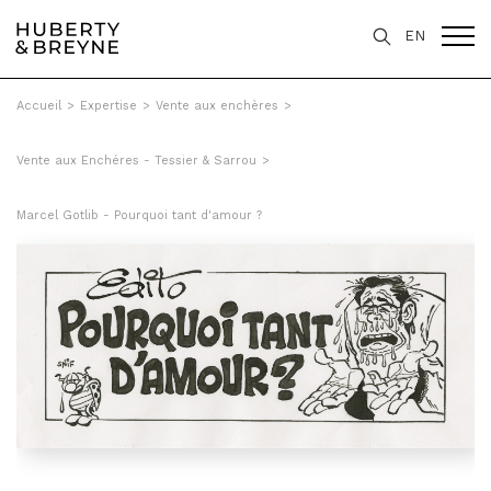
EN
Accueil
>
Expertise
>
Vente aux enchères
>
Vente aux Enchéres - Tessier & Sarrou
>
Marcel Gotlib - Pourquoi tant d'amour ?