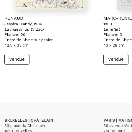
RENAUD
MARC-RENI
Jessica Blandy, 1986
1983
La maison du Dr Zack
Le reflet
Planche 20
Planche 3
Encre de Chine sur papier
Encre de Chine
42,5 x 33 cm
43 x 28 cm
Vendue
Vendue
BRUXELLES | CHÂTELAIN
PARIS | MATI
33 place du Châtelain
36 avenue Mat
1050 Bruxelles
75008 Paris