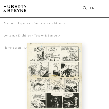
EN
Accueil
>
Expertise
>
Vente aux enchères
>
Vente aux Enchéres - Tessier & Sarrou
>
Pierre Seron - Des petits hommes au Brontoxique