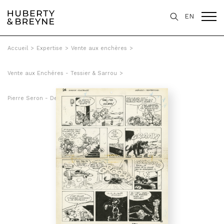
EN
Accueil
>
Expertise
>
Vente aux enchères
>
Vente aux Enchéres - Tessier & Sarrou
>
Pierre Seron - Des petits hommes au Brontoxique