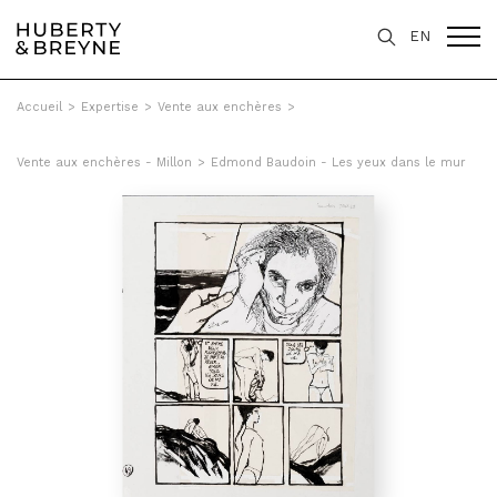
EN
Accueil
>
Expertise
>
Vente aux enchères
>
Vente aux enchères - Millon
>
Edmond Baudoin - Les yeux dans le mur