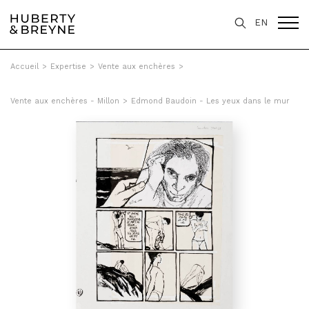
EN
Accueil
>
Expertise
>
Vente aux enchères
>
Vente aux enchères - Millon
>
Edmond Baudoin - Les yeux dans le mur