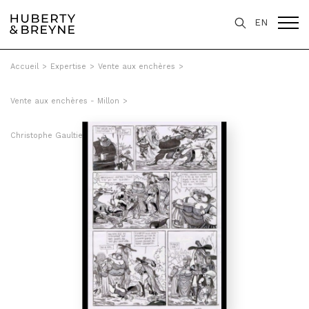
EN
Accueil
>
Expertise
>
Vente aux enchères
>
Vente aux enchères - Millon
>
Christophe Gaultier - Sans un bruit, Tome 5