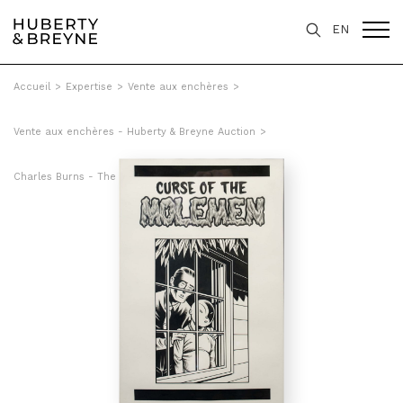
EN
Accueil
>
Expertise
>
Vente aux enchères
>
Vente aux enchères - Huberty & Breyne Auction
>
Charles Burns - The Curse of the Molemen