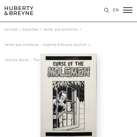
EN
Accueil
>
Expertise
>
Vente aux enchères
>
Vente aux enchères - Huberty & Breyne Auction
>
Charles Burns - The Curse of the Molemen