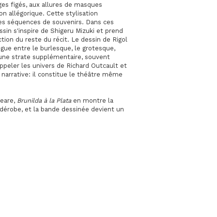
ges figés, aux allures de masques
on allégorique. Cette stylisation
les séquences de souvenirs. Dans ces
ssin s'inspire de Shigeru Mizuki et prend
tion du reste du récit. Le dessin de Rigol
igue entre le burlesque, le grotesque,
e une strate supplémentaire, souvent
appeler les univers de Richard Outcault et
narrative: il constitue le théâtre même
peare,
Brunilda à la Plata
en montre la
se dérobe, et la bande dessinée devient un