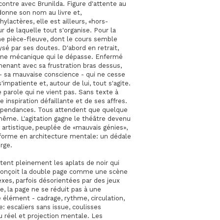
contre avec Brunilda. Figure d'attente au
onne son nom au livre et,
lactères, elle est ailleurs, «hors-
 de laquelle tout s'organise. Pour la
ne pièce-fleuve, dont le cours semble
ysé par ses doutes. D'abord en retrait,
s une mécanique qui le dépasse. Enfermé
menant avec sa frustration bras dessus,
 - sa mauvaise conscience - qui ne cesse
s'impatiente et, autour de lui, tout s'agite.
 parole qui ne vient pas. Sans texte à
inspiration défaillante et de ses affres.
dépendances. Tous attendent que quelque
-même. L'agitation gagne le théâtre devenu
on artistique, peuplée de «mauvais génies»,
ansforme en architecture mentale: un dédale
rge.
itent pleinement les aplats de noir qui
l conçoit la double page comme une scène
exes, parfois désorientées par des jeux
e, la page ne se réduit pas à une
 élément - cadrage, rythme, circulation,
e: escaliers sans issue, coulisses
u réel et projection mentale. Les