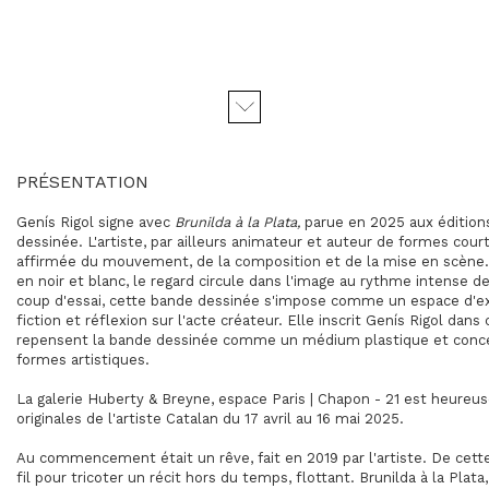
PRÉSENTATION
Genís Rigol signe avec
Brunilda à la Plata,
parue en 2025 aux édition
dessinée. L'artiste, par ailleurs animateur et auteur de formes cour
affirmée du mouvement, de la composition et de la mise en scène.
en noir et blanc, le regard circule dans l'image au rythme intense d
coup d'essai, cette bande dessinée s'impose comme un espace d'e
fiction et réflexion sur l'acte créateur. Elle inscrit Genís Rigol dan
repensent la bande dessinée comme un médium plastique et concep
formes artistiques.
La galerie Huberty & Breyne, espace Paris | Chapon - 21 est heureu
originales de l'artiste Catalan du 17 avril au 16 mai 2025.
Au commencement était un rêve, fait en 2019 par l'artiste. De cette
fil pour tricoter un récit hors du temps, flottant. Brunilda à la Pla