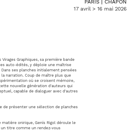
PARIS | CHAPON
17 avril > 16 mai 2026
s Virages Graphiques, sa première bande
tes auto-édités, y déploie une maîtrise
 Dans ses planches initialement pensées
e la narration. Coup de maître plus que
xpérimentation où se croisent mémoire,
s cette nouvelle génération d'auteurs qui
tuel, capable de dialoguer avec d'autres
se de présenter une sélection de planches
 matière onirique, Genís Rigol déroule le
ta, un titre comme un rendez-vous