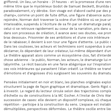
griffonné. Un lieu, un horaire - 21 heures - et la promesse d'une ren
même titre que le mystérieux Godot de Samuel Beckett, Brunilda d
paradoxalement, s'y dérobe. Son visage est d'abord caché par des phy
champ», comme un point de fuite diffus, une figure d'absence autour
rejoindre, Norman doit traverser la scène d'un théâtre où se joue u
intarissable, suspendu à l'écriture de sa fin par un dramaturge paral
celui-ci se retrouve rapidement au coeur de la narration, pris dan
dans son processus de création, il avance avec ses doutes, «se pro
bras dessous». Prisonnier de ses ambitions et d'une voix intérieure
de le rabaisser, il devient à son tour une figure d'attente. Le public 
Dans les coulisses, les acteurs et techniciens sont suspendus à une
déclamer, ils dépendant de leur créateur, lui-même dépendant d'une 
Le théâtre apparait alors comme un écosystème clos, fait d'inter
chose advienne - le public, Norman, les acteurs, le dramaturge lui
labyrinthe. Le récit bascule en une farce allégorique sur l'inspirati
ces voix intérieures qui parasitent l'élan créatif. Le théâtre se tr
d'émotions et d'angoisses d'où surgissent les souvenirs du dramatu
Pensées initialement en noir et blanc, les planches originales explo
structurent la page de façon graphique et dramatique. Genís Rigo
à investir. Le regard du lecteur circule selon des trajectoires compl
d'échelle ou de constructions à la MC Escher. A l'instar de Chris War
succession de cases: elle devient un dispositif complexe, où chaque
répétition - participe à la construction du sens. L'espace est instabl
démultipliées, perspectives déformées. Le théâtre oscille entre lie