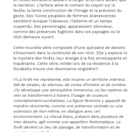
la narration. L?artiste aime le contact du crayon sur la
feuille, la lente construction de l?image et la précision du
geste. Ses ?uvres peuplées de femmes évanescentes
semblent évoquer l?absence, l?attente et un temps
suspendu. Ses personnages, apparaissent silencieux,
comme des présences fugitives dans ces paysages où le
récit demeure ouvert.
Cette nouvelle série composée d?une quinzaine de dessins
s?inscrivent dans la continuité de son récit. Elle y explore ici
le mystère des forêts, leur énergie à la fois enveloppante et
inquiétante. Cette série, initiée lors de sa résidence à la
Rocabella trouve une résonnance singulière?:
«?
La forêt me représente, elle incarne un territoire intérieur,
fait de strates, de silences, de zones d?ombre et de lumière.
J?y développe une atmosphère immersive, où les repères du
réel se transforment à travers l?usage de couleurs
volontairement surréalistes. La figure féminine y apparaît de
manière récurrente, comme une présence centrale ou une
extension de moi-même, en dialogue avec cet
environnement. Le cheval blanc, présent dans plusieurs de
mes dessins, agit comme une apparition fantomatique. La
forêt devient un lieu de passage, de transformation et de