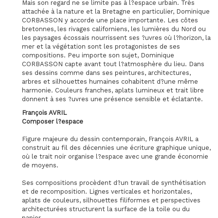
Mais son regard ne se limite pas à l?espace urbain. Très
attachée à la nature et la Bretagne en particulier, Dominique
CORBASSON y accorde une place importante. Les côtes
bretonnes, les rivages californiens, les lumières du Nord ou
les paysages écossais nourrissent ses ?uvres où l?horizon, la
mer et la végétation sont les protagonistes de ses
compositions. Peu importe son sujet, Dominique
CORBASSON capte avant tout l?atmosphère du lieu. Dans
ses dessins comme dans ses peintures, architectures,
arbres et silhouettes humaines cohabitent d?une même
harmonie. Couleurs franches, aplats lumineux et trait libre
donnent à ses ?uvres une présence sensible et éclatante.
François AVRIL
Composer l?espace
Figure majeure du dessin contemporain, François AVRIL a
construit au fil des décennies une écriture graphique unique,
où le trait noir organise l?espace avec une grande économie
de moyens.
Ses compositions procèdent d?un travail de synthétisation
et de recomposition. Lignes verticales et horizontales,
aplats de couleurs, silhouettes filiformes et perspectives
architecturées structurent la surface de la toile ou du
papier.