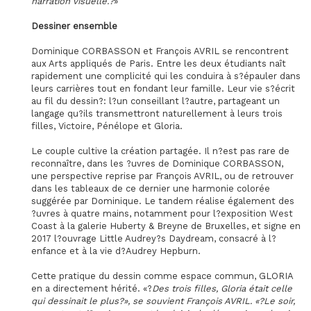
narration visuelle.?
»
Dessiner ensemble
Dominique CORBASSON et François AVRIL se rencontrent
aux Arts appliqués de Paris. Entre les deux étudiants naît
rapidement une complicité qui les conduira à s?épauler dans
leurs carrières tout en fondant leur famille. Leur vie s?écrit
au fil du dessin?: l?un conseillant l?autre, partageant un
langage qu?ils transmettront naturellement à leurs trois
filles, Victoire, Pénélope et Gloria.
Le couple cultive la création partagée. Il n?est pas rare de
reconnaître, dans les ?uvres de Dominique CORBASSON,
une perspective reprise par François AVRIL, ou de retrouver
dans les tableaux de ce dernier une harmonie colorée
suggérée par Dominique. Le tandem réalise également des
?uvres à quatre mains, notamment pour l?exposition West
Coast à la galerie Huberty & Breyne de Bruxelles, et signe en
2017 l?ouvrage Little Audrey?s Daydream, consacré à l?
enfance et à la vie d?Audrey Hepburn.
Cette pratique du dessin comme espace commun, GLORIA
en a directement hérité. «?
Des trois filles, Gloria était celle
qui dessinait le plus?», se souvient François AVRIL. «?Le soir,