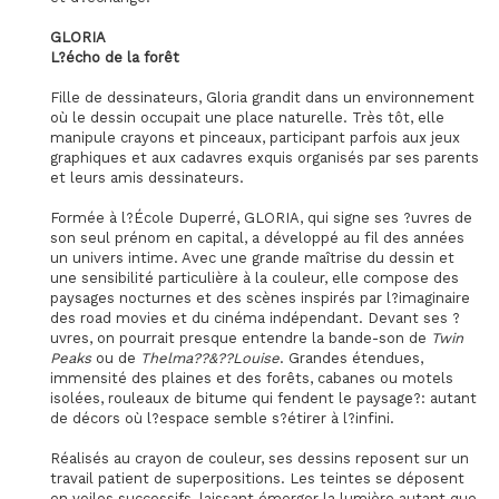
GLORIA
L?écho de la forêt
Fille de dessinateurs, Gloria grandit dans un environnement
où le dessin occupait une place naturelle. Très tôt, elle
manipule crayons et pinceaux, participant parfois aux jeux
graphiques et aux cadavres exquis organisés par ses parents
et leurs amis dessinateurs.
Formée à l?École Duperré, GLORIA, qui signe ses ?uvres de
son seul prénom en capital, a développé au fil des années
un univers intime. Avec une grande maîtrise du dessin et
une sensibilité particulière à la couleur, elle compose des
paysages nocturnes et des scènes inspirés par l?imaginaire
des road movies et du cinéma indépendant. Devant ses ?
uvres, on pourrait presque entendre la bande-son de
Twin
Peaks
ou de
Thelma??&??Louise
. Grandes étendues,
immensité des plaines et des forêts, cabanes ou motels
isolées, rouleaux de bitume qui fendent le paysage?: autant
de décors où l?espace semble s?étirer à l?infini.
Réalisés au crayon de couleur, ses dessins reposent sur un
travail patient de superpositions. Les teintes se déposent
en voiles successifs, laissant émerger la lumière autant que