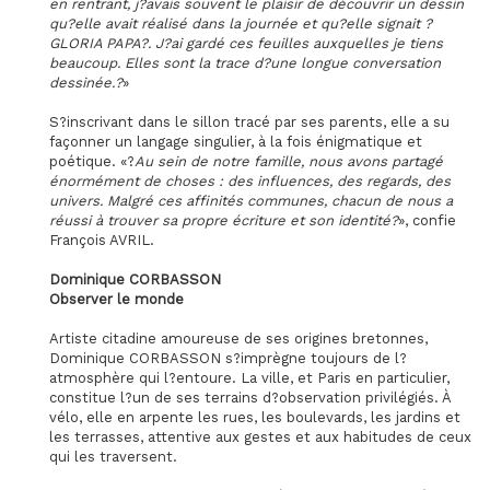
en rentrant, j?avais souvent le plaisir de découvrir un dessin
qu?elle avait réalisé dans la journée et qu?elle signait ?
GLORIA PAPA?. J?ai gardé ces feuilles auxquelles je tiens
beaucoup. Elles sont la trace d?une longue conversation
dessinée.?
»
S?inscrivant dans le sillon tracé par ses parents, elle a su
façonner un langage singulier, à la fois énigmatique et
poétique. «?
Au sein de notre famille, nous avons partagé
énormément de choses : des influences, des regards, des
univers. Malgré ces affinités communes, chacun de nous a
réussi à trouver sa propre écriture et son identité?
», confie
François AVRIL.
Dominique CORBASSON
Observer le monde
Artiste citadine amoureuse de ses origines bretonnes,
Dominique CORBASSON s?imprègne toujours de l?
atmosphère qui l?entoure. La ville, et Paris en particulier,
constitue l?un de ses terrains d?observation privilégiés. À
vélo, elle en arpente les rues, les boulevards, les jardins et
les terrasses, attentive aux gestes et aux habitudes de ceux
qui les traversent.