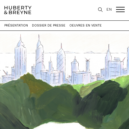
EN
PRÉSENTATION
DOSSIER DE PRESSE
OEUVRES EN VENTE
Accueil
>
Expositions
>
P A Y S A G E S [ X 3 ]