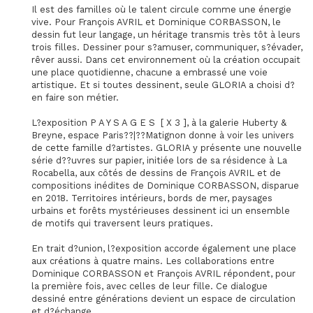
Il est des familles où le talent circule comme une énergie
vive. Pour François AVRIL et Dominique CORBASSON, le
dessin fut leur langage, un héritage transmis très tôt à leurs
trois filles. Dessiner pour s?amuser, communiquer, s?évader,
rêver aussi. Dans cet environnement où la création occupait
une place quotidienne, chacune a embrassé une voie
artistique. Et si toutes dessinent, seule GLORIA a choisi d?
en faire son métier.
L?exposition P A Y S A G E S [ X 3 ], à la galerie Huberty &
Breyne, espace Paris??|??Matignon donne à voir les univers
de cette famille d?artistes. GLORIA y présente une nouvelle
série d??uvres sur papier, initiée lors de sa résidence à La
Rocabella, aux côtés de dessins de François AVRIL et de
compositions inédites de Dominique CORBASSON, disparue
en 2018. Territoires intérieurs, bords de mer, paysages
urbains et forêts mystérieuses dessinent ici un ensemble
de motifs qui traversent leurs pratiques.
En trait d?union, l?exposition accorde également une place
aux créations à quatre mains. Les collaborations entre
Dominique CORBASSON et François AVRIL répondent, pour
la première fois, avec celles de leur fille. Ce dialogue
dessiné entre générations devient un espace de circulation
et d?échange.