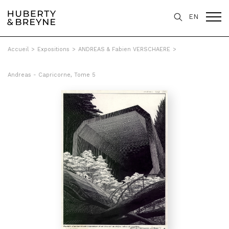
EN
Accueil
>
Expositions
>
ANDREAS & Fabien VERSCHAERE
>
Andreas - Capricorne, Tome 5