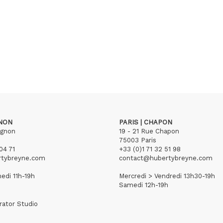
GNON
PARIS | CHAPON
ignon
19 - 21 Rue Chapon
75003 Paris
04 71
+33 (0)1 71 32 51 98
rtybreyne.com
contact@hubertybreyne.com
edi 11h-19h
Mercredi > Vendredi 13h30-19h
Samedi 12h-19h
rator Studio