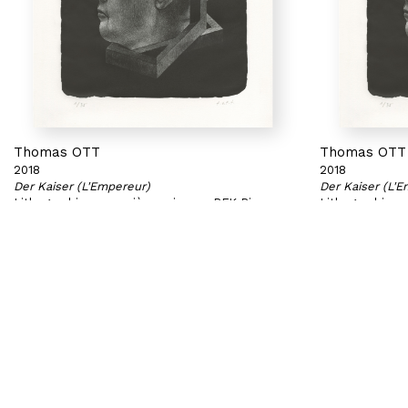
Thomas OTT
Thomas OTT
2018
2018
Der Kaiser (L'Empereur)
Der Kaiser (L'
Lithographie en manière noire sur BFK Rives
Lithographie e
270 g
270 g
41 x 35 cm
41 x 35 cm
Exemplaire 10/35
Exemplaire 11/