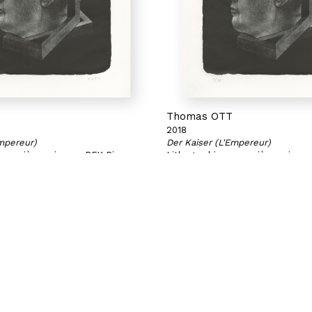
Thomas OTT
2018
Empereur)
Der Kaiser (L'Empereur)
n manière noire sur BFK Rives
Lithographie en manière noire s
270 g
41 x 35 cm
35
Exemplaire 12/35