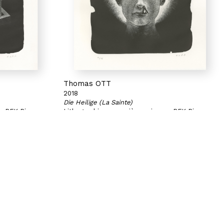
Thomas OTT
2018
Die Heilige (La Sainte)
ur BFK Rives
Lithographie en manière noire sur BFK Rives
270 g
41 x 35 cm
Exemplaire 10/35