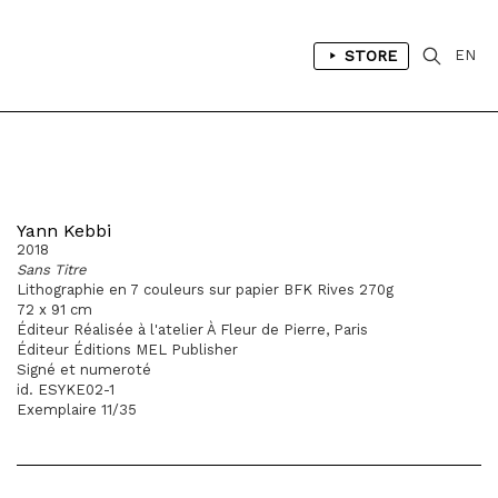
STORE
EN
Yann Kebbi
2018
Sans Titre
Lithographie en 7 couleurs sur papier BFK Rives 270g
72 x 91 cm
Éditeur Réalisée à l'atelier À Fleur de Pierre, Paris
Éditeur Éditions MEL Publisher
Signé et numeroté
id. ESYKE02-1
Exemplaire 11/35