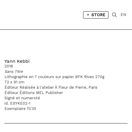
STORE
EN
Yann Kebbi
2018
Sans Titre
Lithographie en 7 couleurs sur papier BFK Rives 270g
72 x 91 cm
Éditeur Réalisée à l'atelier À Fleur de Pierre, Paris
Éditeur Éditions MEL Publisher
Signé et numeroté
id. ESYKE02-1
Exemplaire 11/35