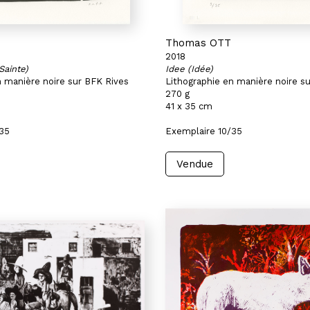
Thomas OTT
2018
Sainte)
Idee (Idée)
n manière noire sur BFK Rives
Lithographie en manière noire s
270 g
41 x 35 cm
/35
Exemplaire 10/35
Vendue