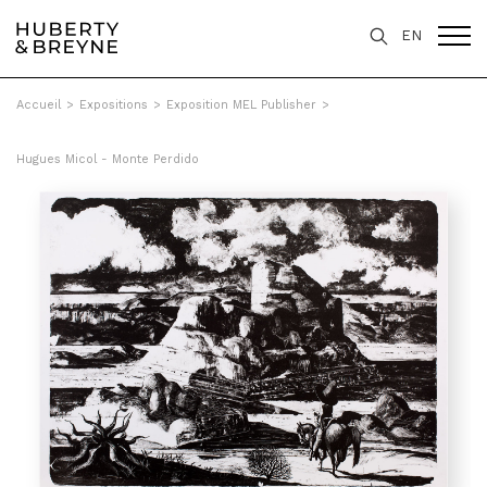
EN
Accueil
>
Expositions
>
Exposition MEL Publisher
>
Hugues Micol - Monte Perdido