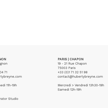
GNON
PARIS | CHAPON
ignon
19 - 21 Rue Chapon
75003 Paris
04 71
+33 (0)1 71 32 51 98
rtybreyne.com
contact@hubertybreyne.com
edi 11h-19h
Mercredi > Vendredi 13h30-19h
Samedi 12h-19h
rator Studio