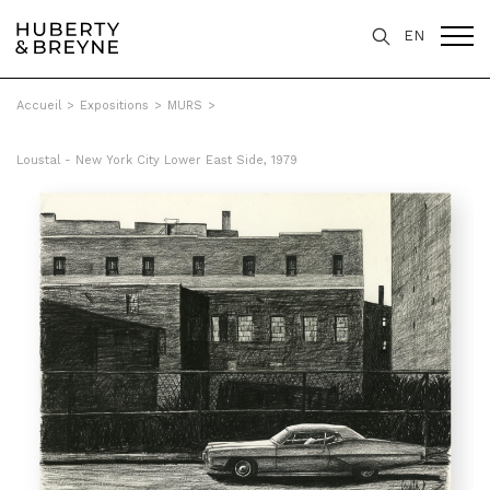
EN
Accueil
>
Expositions
>
MURS
>
Loustal - New York City Lower East Side, 1979