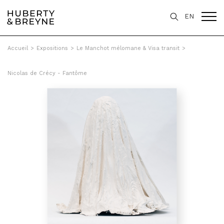
EN
Accueil
>
Expositions
>
Le Manchot mélomane & Visa transit
>
Nicolas de Crécy - Fantôme