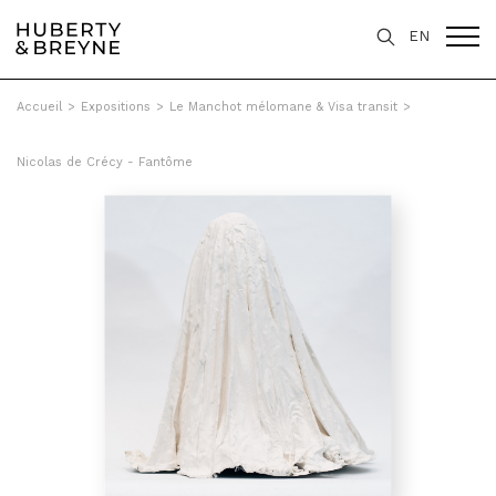
EN
Accueil
>
Expositions
>
Le Manchot mélomane & Visa transit
>
Nicolas de Crécy - Fantôme