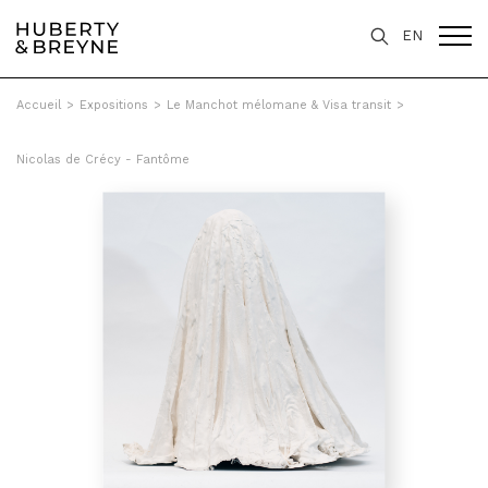
EN
Accueil
>
Expositions
>
Le Manchot mélomane & Visa transit
>
Nicolas de Crécy - Fantôme