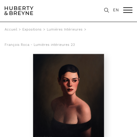
EN
Accueil
>
Expositions
>
Lumières Intérieures
>
François Roca - Lumières intérieures 23