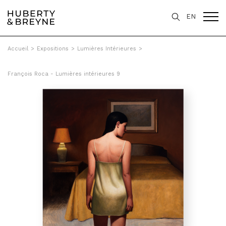
EN
Accueil
>
Expositions
>
Lumières Intérieures
>
François Roca - Lumières intérieures 9