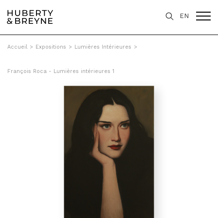
EN
Accueil
>
Expositions
>
Lumières Intérieures
>
François Roca - Lumières intérieures 1