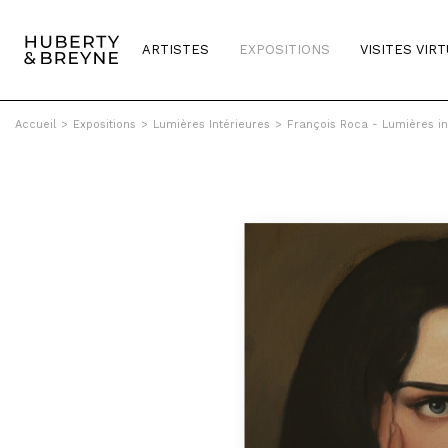
ARTISTES
EXPOSITIONS
VISITES VIR
Accueil
>
Expositions
>
Lumières Intérieures
>
François Roca - Lumières in