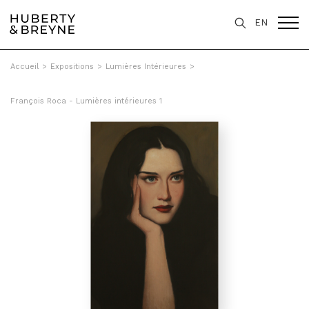
EN
Accueil
>
Expositions
>
Lumières Intérieures
>
François Roca - Lumières intérieures 1