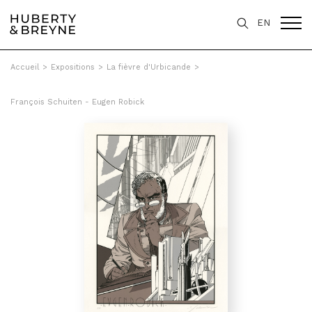
EN
Accueil
>
Expositions
>
La fièvre d'Urbicande
>
François Schuiten - Eugen Robick