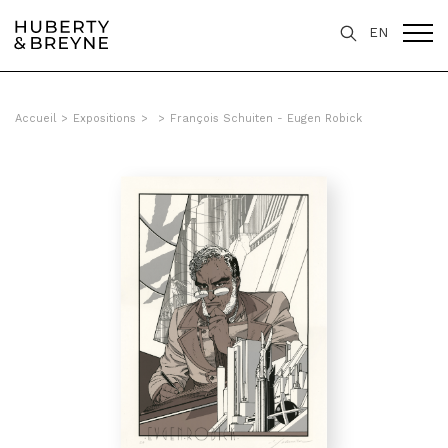
EN
Accueil
>
Expositions
>
>
François Schuiten - Eugen Robick