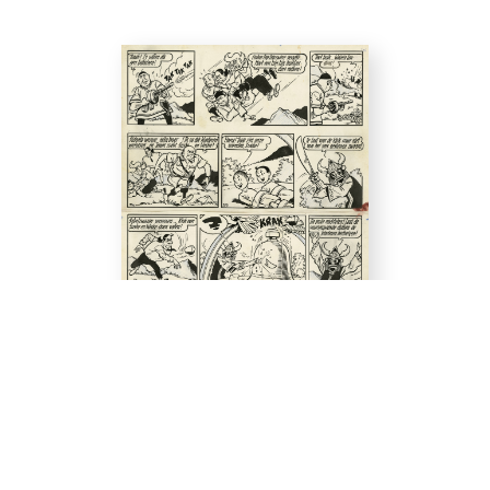
Willy VANDERSTEEN
Bob et Bobette / Suske en Wiske, 1964
Le Sampan mystérieux / De sissende sampan, Tome 40
Planche 52
Encre de Chine sur papier