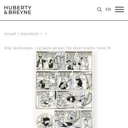
EN
Accueil
>
Expositions
>
>
Willy Vandersteen - La harpe perdue / De zeven snaren, Tome 79