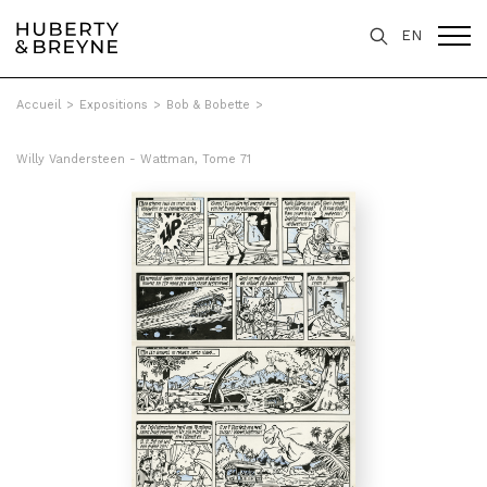
EN
Accueil
>
Expositions
>
Bob & Bobette
>
Willy Vandersteen - Wattman, Tome 71