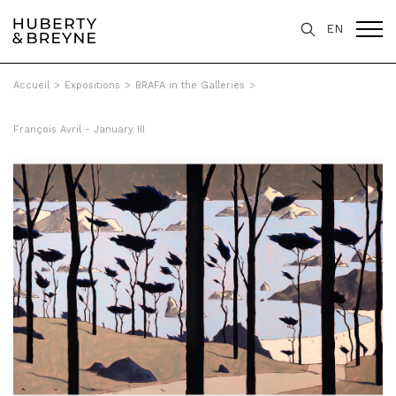
EN
Accueil
>
Expositions
>
BRAFA in the Galleries
>
François Avril - January III