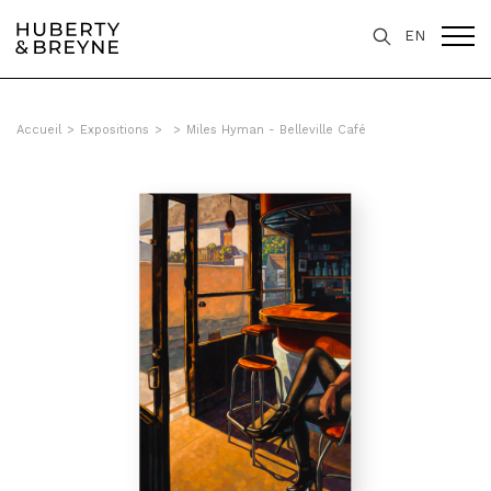
EN
Accueil
>
Expositions
>
>
Miles Hyman - Belleville Café