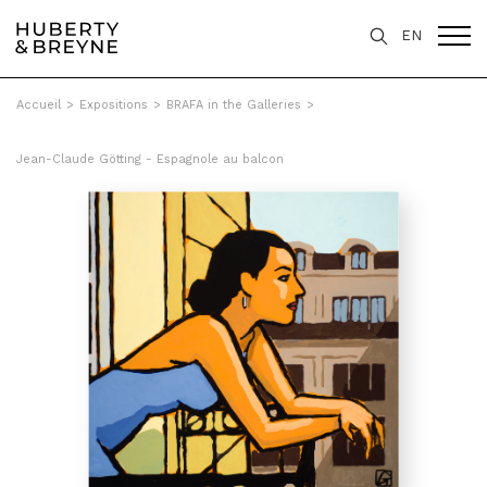
EN
Accueil
>
Expositions
>
BRAFA in the Galleries
>
Jean-Claude Götting - Espagnole au balcon