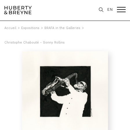
EN
Accueil
>
Expositions
>
BRAFA in the Galleries
>
Christophe Chabouté - Sonny Rollins