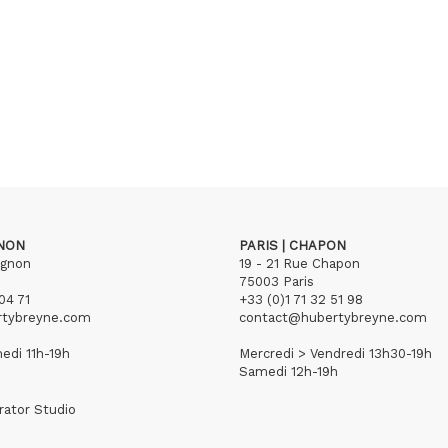
GNON
PARIS | CHAPON
ignon
19 - 21 Rue Chapon
75003 Paris
04 71
+33 (0)1 71 32 51 98
rtybreyne.com
contact@hubertybreyne.com
edi 11h-19h
Mercredi > Vendredi 13h30-19h
Samedi 12h-19h
rator Studio