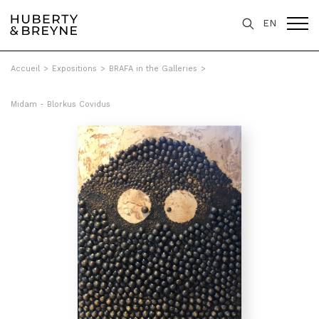
EN
Accueil
>
Expositions
>
BRAFA in the Galleries
>
Midam - Blorkus Covidus