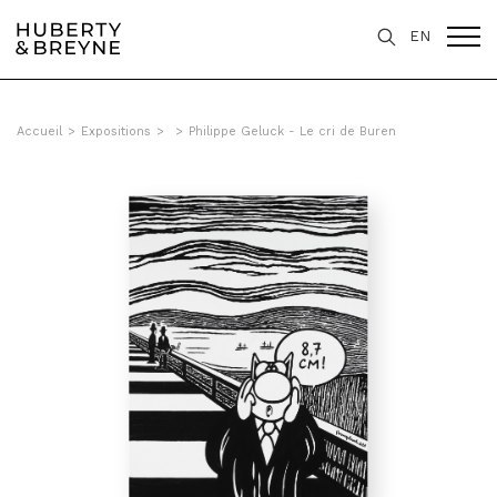
EN
Accueil
>
Expositions
>
>
Philippe Geluck - Le cri de Buren