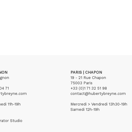
GNON
PARIS | CHAPON
ignon
19 - 21 Rue Chapon
75003 Paris
04 71
+33 (0)1 71 32 51 98
rtybreyne.com
contact@hubertybreyne.com
edi 11h-19h
Mercredi > Vendredi 13h30-19h
Samedi 12h-19h
rator Studio