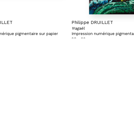
UILLET
Philippe DRUILLET
Yragaël
érique pigmentaire sur papier
Impression numérique pigmentai
93 x 60 cm
/27
Exemplaire E.A. 4/8
GNON
PARIS | CHAPON
ignon
19 - 21 Rue Chapon
75003 Paris
04 71
+33 (0)1 71 32 51 98
rtybreyne.com
contact@hubertybreyne.com