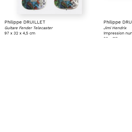
Philippe DRUILLET
Philippe DR
Guitare Fender Telecaster
Jimi Hendrix
97 x 32 x 4,5 cm
Impression num
60 x 110 cm
Exemplaire XX/27
Exemplaire 13
BRUXELLES | CHÂTELAIN
PARIS | MATI
33 place du Châtelain
36 avenue Mat
1050 Bruxelles
75008 Paris
+32 (0)2 893 90 30
+33 (0)1 40 28 
contact@hubertybreyne.com
contact@hube